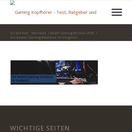
Du bist hier:
Startseite
/
Beste Gaming Monitor 2020
/
Die besten Gaming-Monitore im Vergleich
WICHTIGE SEITEN