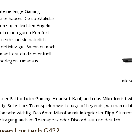
al eine lange Gaming-
rer haben. Die spektakulär
ren super-leichten Bügeln
eln einen guten Komfort
eich sind sie natürlich
 definitiv gut. Wenn du noch
solltest du dir eventuell
berlegen. Dieses ist
Bild 
dender Faktor beim Gaming-Headset-Kauf, auch das Mikrofon ist wi
chtig. Selbst bei Teamspielen wie Leauge of Legends, wo man nic
fon sehr wichtig. Das 6mm Mikrofon mit integrierter Flipp-Stumm
rtragung auch im Teamspeak oder Discord laut und deutlich.
gen Logitech G432