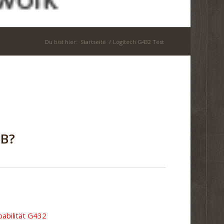
Du bist hier:
Startseite
/
Logitech G432 Test
B?
abilität G432