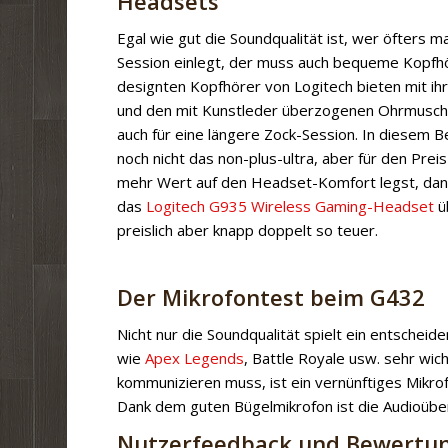
Headsets
Egal wie gut die Soundqualität ist, wer öfters m
Session einlegt, der muss auch bequeme Kopfhö
designten Kopfhörer von Logitech bieten mit ih
und den mit Kunstleder überzogenen Ohrmusch
auch für eine längere Zock-Session. In diesem Ber
noch nicht das non-plus-ultra, aber für den Preis
mehr Wert auf den Headset-Komfort legst, dann 
das
Logitech G935 Wireless Gaming-Headset
ü
preislich aber knapp doppelt so teuer.
Der Mikrofontest beim G432
Nicht nur die Soundqualität spielt ein entschei
wie
Apex Legends
, Battle Royale usw. sehr wi
kommunizieren muss, ist ein vernünftiges Mikro
Dank dem guten Bügelmikrofon ist die Audioübe
Nutzerfeedback und Bewertun