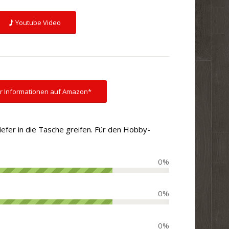
Youtube Video
r Informationen auf Amazon*
efer in die Tasche greifen. Für den Hobby-
0
%
0
%
0
%