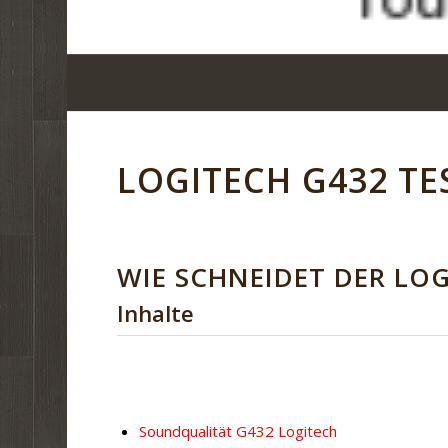
LOGITECH G432 TE
WIE SCHNEIDET DER LO
Inhalte
Soundqualität G432 Logitech