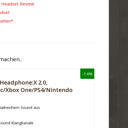
2 Headset Review
adset
sehen*
 machen..
-14%
Headphone:X 2.0,
ac/Xbox One/PS4/Nintendo
etailreichem Sound aus
 Sound Klangkanäle