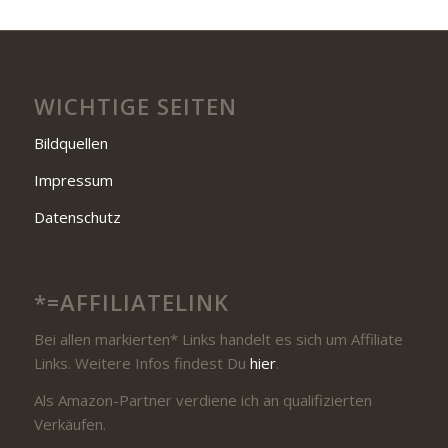
WICHTIGE SEITEN
Bildquellen
Impressum
Datenschutz
*=AFFILIATELINK
Bei allen markierten* Links handelt es sich um Affiliate
Links. Weitere Infos findest Du
hier
.
Als Amazon-Partner verdiene ich an qualifizierten
Verkäufen.