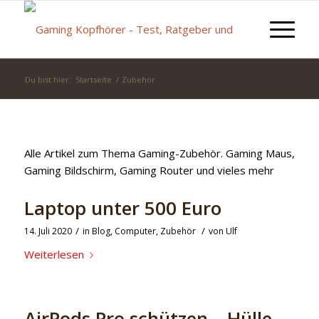
Du bist hier:
Startseite
/
Zubehör
Alle Artikel zum Thema Gaming-Zubehör. Gaming Maus,
Gaming Bildschirm, Gaming Router und vieles mehr
Laptop unter 500 Euro
/
/
14. Juli 2020
in
Blog
,
Computer
,
Zubehör
von
Ulf
Weiterlesen
AirPods Pro schützen – Hülle