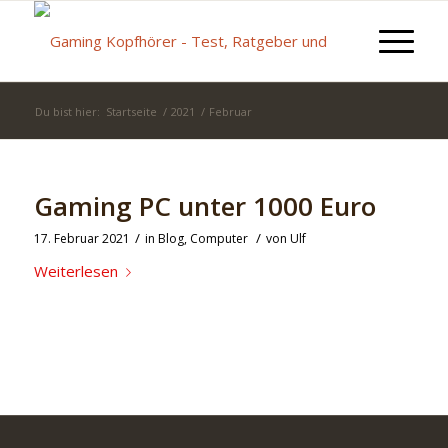
Du bist hier:
Startseite
/
2021
/
Februar
Gaming PC unter 1000 Euro
/
/
17. Februar 2021
in
Blog
,
Computer
von
Ulf
Weiterlesen