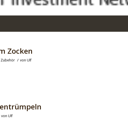
um Zocken
/
,
Zubehör
von
Ulf
 entrümpeln
von
Ulf